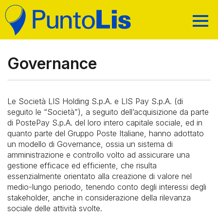
CHI SIAMO
MAPPA DEI SERVIZI
Governance
PRIVACY
RICARICHE E ALTRI SERVIZI
TRASPARENZA
PAGAMENTI E SERVIZI AL CITTADINO
Le Società LIS Holding S.p.A. e LIS Pay S.p.A. (di
CODICI ACQUISTO
seguito le “Società”), a seguito dell’acquisizione da parte
CERCA IL PUNTO VENDITA
di PostePay S.p.A. del loro intero capitale sociale, ed in
ASSISTENZA
RICARICA CARTE PREPAGATE
quanto parte del Gruppo Poste Italiane, hanno adottato
AREA RIVENDITORI
TELEFONIA E TV DIGITALE
un modello di Governance, ossia un sistema di
RICERCA
amministrazione e controllo volto ad assicurare una
BOLLETTINI
SERVIZI POSTALI E TRASPORTO
gestione efficace ed efficiente, che risulta
essenzialmente orientato alla creazione di valore nel
BONIFICI
medio-lungo periodo, tenendo conto degli interessi degli
PRENOTAZIONE TICKET UFFICIO POSTALE (PT)
stakeholder, anche in considerazione della rilevanza
sociale delle attività svolte.
TASSE AUTOMOBILISTICHE