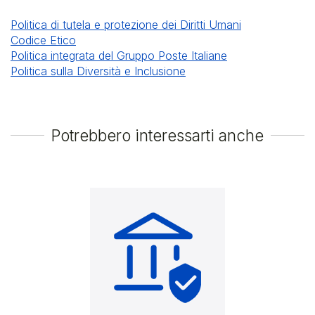
VALORI BOLLATI
Politica di tutela e protezione dei Diritti Umani
PAGOPA
Codice Etico
UNIPOLMOVE
Politica integrata del Gruppo Poste Italiane
Politica sulla Diversità e Inclusione
PRELIEVI
TRASPARENZA E PRIVACY
ALTRI PAGAMENTI
Potrebbero interessarti anche
AMAZON PAGA IN CONTANTI
TRASPARENZA, PRIVACY E RECLAMI
FONDAZIONE TELETHON