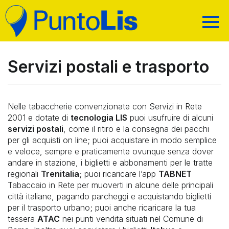
CHI SIAMO
MAPPA DEI SERVIZI
Servizi postali e trasporto
PRIVACY
RICARICHE E ALTRI SERVIZI
TRASPARENZA
PAGAMENTI E SERVIZI AL CITTADINO
Nelle tabaccherie convenzionate con Servizi in Rete
CODICI ACQUISTO
2001 e dotate di
tecnologia LIS
puoi usufruire di alcuni
CERCA IL PUNTO VENDITA
servizi postali
, come il ritiro e la consegna dei pacchi
ASSISTENZA
RICARICA CARTE PREPAGATE
per gli acquisti on line; puoi acquistare in modo semplice
AREA RIVENDITORI
TELEFONIA E TV DIGITALE
e veloce, sempre e praticamente ovunque senza dover
RICERCA
andare in stazione, i biglietti e abbonamenti per le tratte
BOLLETTINI
SERVIZI POSTALI E TRASPORTO
regionali
Trenitalia
; puoi ricaricare l’app
TABNET
Tabaccaio in Rete per muoverti in alcune delle principali
BONIFICI
città italiane, pagando parcheggi e acquistando biglietti
PRENOTAZIONE TICKET UFFICIO POSTALE (PT)
per il trasporto urbano; puoi anche ricaricare la tua
tessera
ATAC
nei punti vendita situati nel Comune di
TASSE AUTOMOBILISTICHE