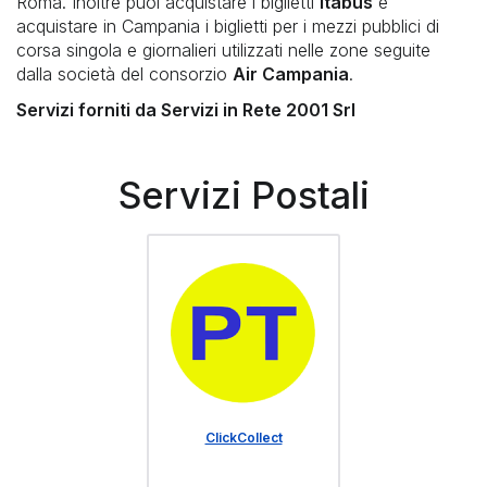
Roma. Inoltre puoi acquistare i biglietti
Itabus
e
VALORI BOLLATI
acquistare in Campania i biglietti per i mezzi pubblici di
corsa singola e giornalieri utilizzati nelle zone seguite
PAGOPA
UNIPOLMOVE
dalla società del consorzio
Air Campania
.
Servizi forniti da Servizi in Rete 2001 Srl
PRELIEVI
TRASPARENZA E PRIVACY
ALTRI PAGAMENTI
Servizi Postali
AMAZON PAGA IN CONTANTI
TRASPARENZA, PRIVACY E RECLAMI
FONDAZIONE TELETHON
ClickCollect