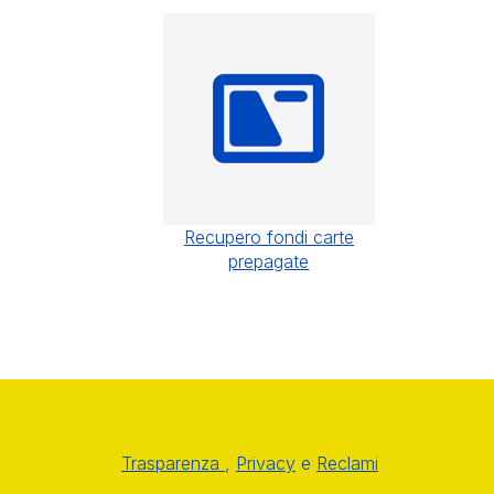
Recupero fondi carte
prepagate
Trasparenza
,
Privacy
e
Reclami