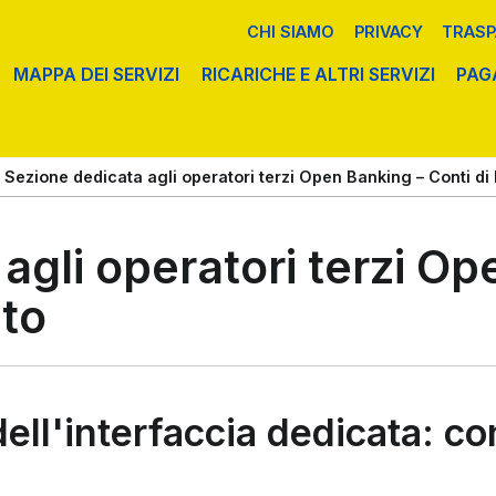
CHI SIAMO
PRIVACY
TRASP
MAPPA DEI SERVIZI
RICARICHE E ALTRI SERVIZI
PAG
IFICI
RVIZI POSTALI E TRASPORTO
TASSE AUTOMOBILISTICHE
PRENOTAZIONE TICKET
PAGOPA
Sezione dedicata agli operatori terzi Open Banking – Conti d
(PT)
ACY E RECLAMI
agli operatori terzi Op
to
ell'interfaccia dedicata: c