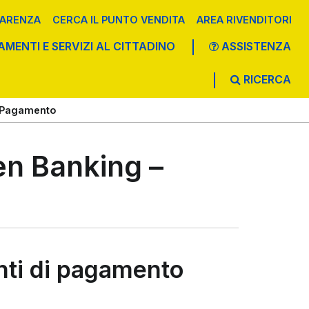
ARENZA
CERCA IL PUNTO VENDITA
AREA RIVENDITORI
AMENTI E SERVIZI AL CITTADINO
ASSISTENZA
RICERCA
 UFFICIO POSTALE
PRELIEVI
VALORI BOLLATI
ALTRI PAGAMENTI
i Pagamento
en Banking –
onti di pagamento