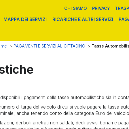
CHI SIAMO
PRIVACY
TRASP
MAPPA DEI SERVIZI
RICARICHE E ALTRI SERVIZI
PAG
IFICI
RVIZI POSTALI E TRASPORTO
TASSE AUTOMOBILISTICHE
PRENOTAZIONE TICKET
PAGOPA
ome
>
PAGAMENTI E SERVIZI AL CITTADINO
>
Tasse Automobili
(PT)
ACY E RECLAMI
stiche
disponibili i pagamenti delle tasse automobilistiche sia in con
mero di targa del veicolo di cui si vuole pagare la tassa auto
minale, anche tenendo conto della categoria Euro del veicolo
oni, dei bolli arretrati non saldati, degli avvisi bonari e pagamen
 una tassa che risulta già pagata, onde evitare doppi pagamenti.