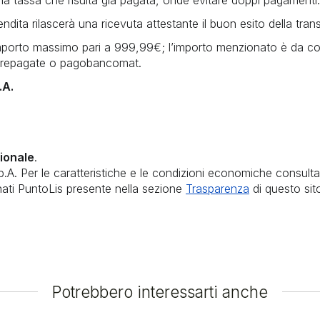
ndita rilascerà una ricevuta attestante il buon esito della tran
importo massimo pari a 999,99€; l’importo menzionato è da co
e prepagate o pagobancomat.
.A.
ionale
.
p.A. Per le caratteristiche e le condizioni economiche consulta
nati PuntoLis presente nella sezione
Trasparenza
di questo sit
Potrebbero interessarti anche