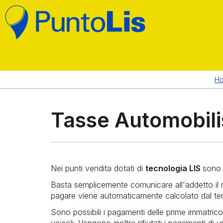
CODICI ACQUISTO
RICARICA CARTE PREPAGATE
TELEFONIA E TV DIGITALE
BOLLETTINI
BON
SE
H
AMAZON PAGA IN CONTANTI
TRASPARENZA, PRIV
Tasse Automobili
UNIPOLMOVE
TRASPARENZA E PRIVACY
Nei punti vendita dotati di
tecnologia LIS
sono 
Basta semplicemente comunicare all'addetto il nu
pagare viene automaticamente calcolato dal ter
Sono possibili i pagamenti delle prime immatricolazi
veicoli. Vengono inoltre rifiutati i pagamenti di