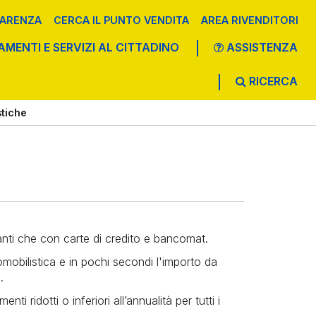
ARENZA
CERCA IL PUNTO VENDITA
AREA RIVENDITORI
AMENTI E SERVIZI AL CITTADINO
ASSISTENZA
RICERCA
 UFFICIO POSTALE
PRELIEVI
VALORI BOLLATI
ALTRI PAGAMENTI
stiche
tanti che con carte di credito e bancomat.
mobilistica e in pochi secondi l'importo da
.
ti ridotti o inferiori all’annualità per tutti i