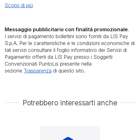
Scopri di più
Messaggio pubblicitario con finalità promozionale
.
I servizi di pagamento bollettini sono forniti da LIS Pay
S.p.A. Per le caratteristiche e le condizioni economiche di
tali servizi consultare il foglio informativo dei Servizi di
Pagamento offerti da LIS Pay presso i Soggetti
Convenzionati PuntoLis presente nella
sezione
Trasparenza
di questo sito.
Potrebbero interessarti anche