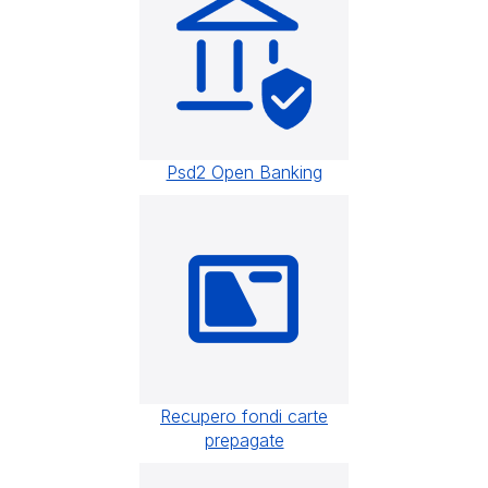
Psd2 Open Banking
Recupero fondi carte
prepagate